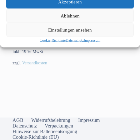
Akzeptieren
Ablehnen
Einstellungen ansehen
Hornady .22 WMR V-Max 1,9g/30grs.
24,00
€
inkl. MwSt.
Cookie-Richtlinie
Datenschutz
Impressum
inkl. 19 % MwSt.
zzgl.
Versandkosten
AGB
Widerrufsbelehrung
Impressum
Datenschutz
Verpackungen
Hinweise zur Batterieentsorgung
Cookie-Richtlinie (EU)