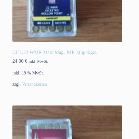
CCI .22 WMR Maxi Mag. JHP 2,6g/40grs.
24,00
€
inkl. MwSt.
inkl. 19 % MwSt.
zzgl.
Versandkosten