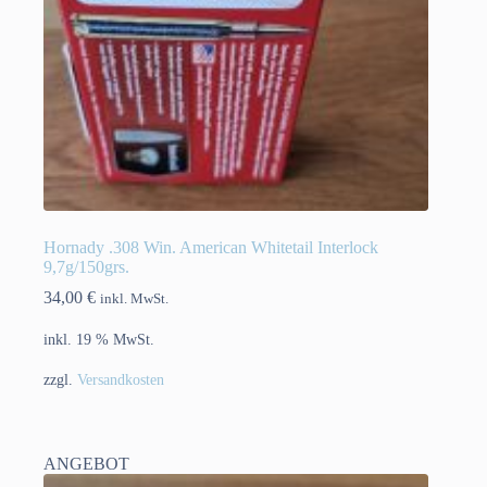
Hornady .308 Win. American Whitetail Interlock
9,7g/150grs.
34,00
€
inkl. MwSt.
inkl. 19 % MwSt.
zzgl.
Versandkosten
ANGEBOT