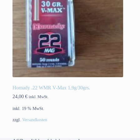
Hornady .22 WMR V-Max 1,9g/30grs.
24,00
€
inkl. MwSt.
inkl. 19 % MwSt.
zzgl.
Versandkosten