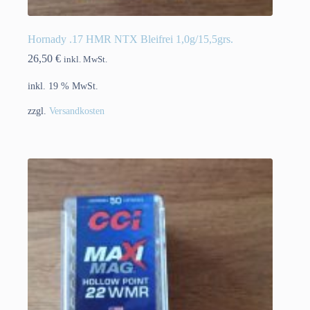
Hornady .17 HMR NTX Bleifrei 1,0g/15,5grs.
26,50
€
inkl. MwSt.
inkl. 19 % MwSt.
zzgl.
Versandkosten