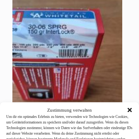
Zustimmung verwalten
Hornady .30-06 Spr. American Whitetail Interlock
Um dir ein optimales Erlebnis zu bieten, verwenden wir Technologien wie Cookies,
9,7g/150grs.
um Geräteinformationen zu speichern und/oder darauf zuzugreifen. Wenn du diesen
Technologien zustimmst, können wir Daten wie das Surfverhalten oder eindeutige IDs
34,00
€
37,00
€
inkl. MwSt.
Ursprünglicher
Aktueller
auf dieser Website verarbeiten. Wenn du deine Zustimmung nicht erteilst oder
Preis
Preis
zurückziehst, können bestimmte Merkmale und Funktionen beeinträchtigt werden.